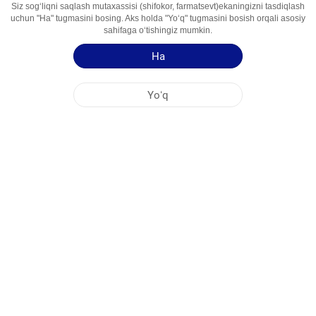
Siz sogʻliqni saqlash mutaxassisi (shifokor, farmatsevt)ekaningizni tasdiqlash
Foydalanish
Витамин
uchun "Ha" tugmasini bosing. Aks holda "Yoʻq" tugmasini bosish orqali asosiy
Sohalari
sahifaga oʻtishingiz mumkin.
Ha
Qoʻllash yoʻriqnomasi
Yoʻq
NOBEL OʻZBEKISTON
MARKAZİY OFIS
FABRIKA MANZILLARI
SAYT HARITASI
BOSHQA
IJTIMOIY MEDIA
Saytimizdan maksimal darajada foydalanishingiz uchun Cookie fayllari qoʻllaniladi.
Ushbu saytga kirib, Cookie fayllardan foydalanishga rozilik bildirmoqdasiz. Qoʻshimcha