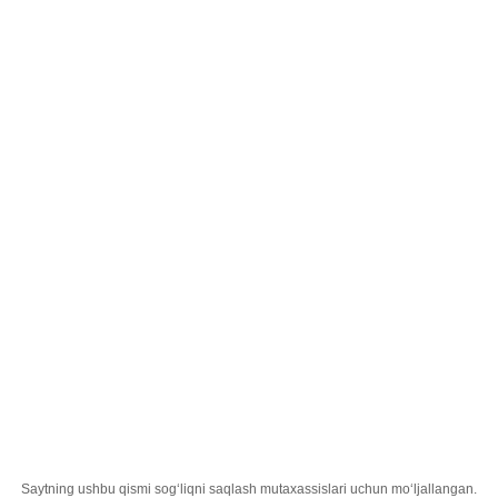
Uzbek
;
Витамин С Nobel лимон
Bosh sahifa
Mahsulotlar
Dorilar
Витамин С Nobel лимон
Saytning ushbu qismi sogʻliqni saqlash mutaxassislari uchun moʻljallangan.
Faol İngredient
аскорбин кислотаси - 250 мг